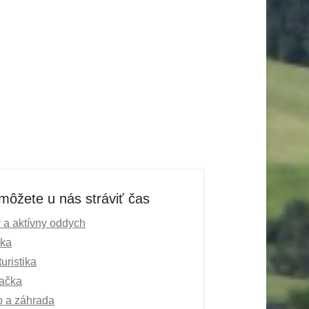
môžete u nás stráviť čas
y a aktívny oddych
ika
uristika
ačka
ko a záhrada