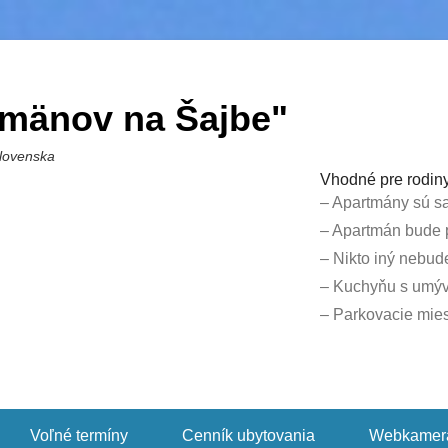
mänov na Šajbe"
Slovenska
Vhodné pre rodiny
– Apartmány sú s
– Apartmán bude p
– Nikto iný nebude
– Kuchyňu s umýv
– Parkovacie mies
Voľné termíny
Cenník ubytovania
Webkamer