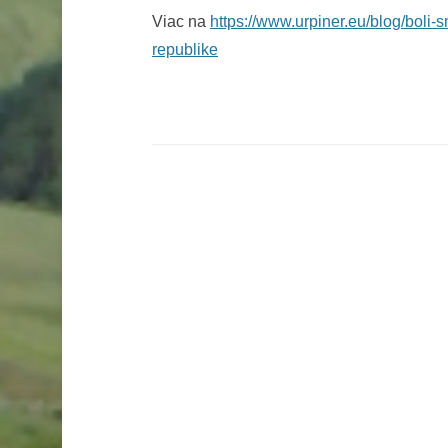
Viac na
https://www.urpiner.eu/blog/boli-
republike
Post navigation