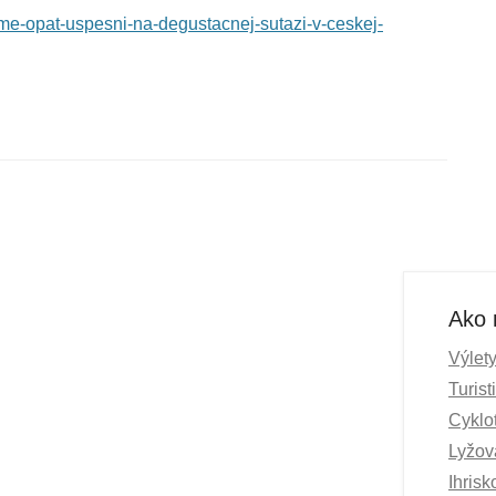
sme-opat-uspesni-na-degustacnej-sutazi-v-ceskej-
Ako 
Výlet
Turist
Cyklot
Lyžov
Ihris