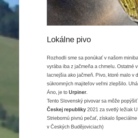
Lokálne pivo
Rozhodli sme sa ponúkať v našom minibar
vyrába iba z jačmeňa a chmelu. Ostatné ve
lacnejšia ako jačmeň. Pivo, ktoré malo v 
súkromných majiteľov veľmi zlepšilo. Uhá
Áno, je to
Urpiner
.
Tento Slovenský pivovar sa môže popýšiť
Českej republiky
2021 za svetlý ležiak 
Striebornú pivnú pečať, získalo špeciálne
v Českých Budějoviciach)