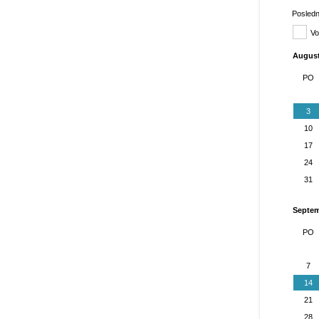
Posledn
Vo
augus
PO
3
10
17
24
31
septe
PO
7
14
21
28