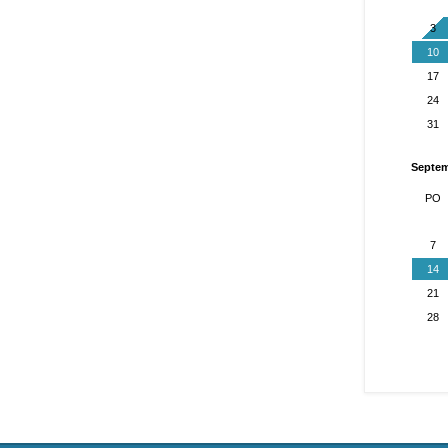
3
10
17
24
31
septe
PO
7
14
21
28