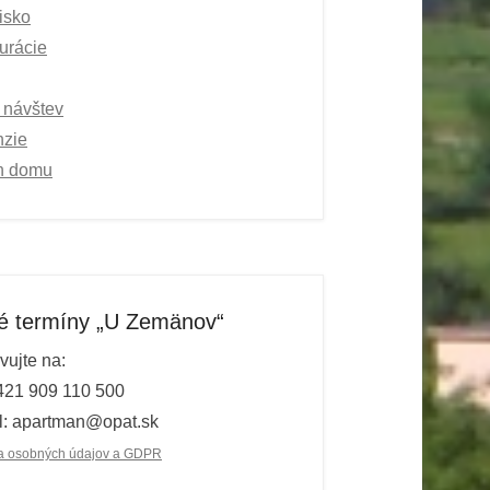
isko
urácie
 návštev
zie
h domu
é termíny „U Zemänov“
vujte na:
+421 909 110 500
: apartman@opat.sk
a osobných údajov a GDPR