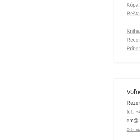
Kúpal
Rešta
Kniha
Recen
Príbe
Voľn
Rezer
tel.: 
em@il
Ochran