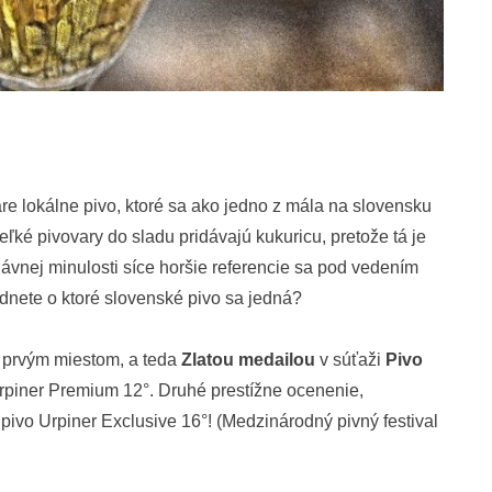
e lokálne pivo, ktoré sa ako jedno z mála na slovensku
ľké pivovary do sladu pridávajú kukuricu, pretože tá je
dávnej minulosti síce horšie referencie sa pod vedením
dnete o ktoré slovenské pivo sa jedná?
 prvým miestom, a teda
Zlatou medailou
v súťaži
Pivo
Urpiner Premium 12°. Druhé prestížne ocenenie,
 pivo Urpiner Exclusive 16°! (Medzinárodný pivný festival