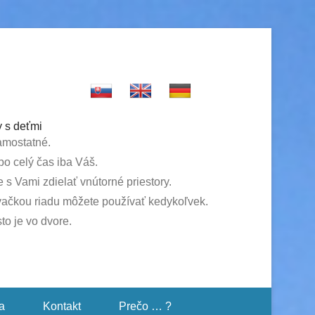
 s deťmi
amostatné.
o celý čas iba Váš.
 s Vami zdielať vnútorné priestory.
ačkou riadu môžete používať kedykoľvek.
to je vo dvore.
a
Kontakt
Prečo … ?