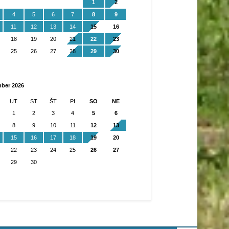
1
2
4
5
6
7
8
9
11
12
13
14
15
16
18
19
20
21
22
23
25
26
27
28
29
30
mber 2026
UT
ST
ŠT
PI
SO
NE
1
2
3
4
5
6
8
9
10
11
12
13
15
16
17
18
19
20
22
23
24
25
26
27
29
30