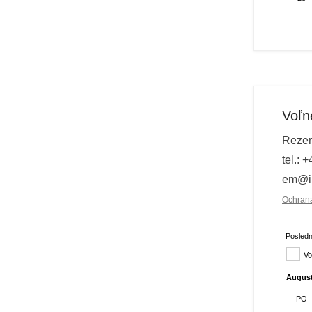
Voľn
Rezer
tel.: 
em@il
Ochran
Posledn
Vo
augus
PO