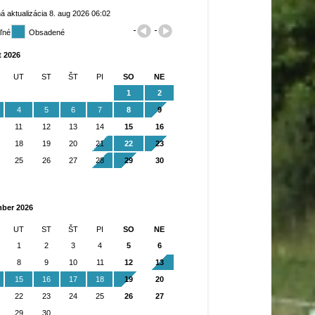
á aktualizácia 8. aug 2026 06:02
ľné
Obsadené
t 2026
UT
ST
ŠT
PI
SO
NE
1
2
4
5
6
7
8
9
11
12
13
14
15
16
18
19
20
21
22
23
25
26
27
28
29
30
mber 2026
UT
ST
ŠT
PI
SO
NE
1
2
3
4
5
6
8
9
10
11
12
13
15
16
17
18
19
20
22
23
24
25
26
27
29
30