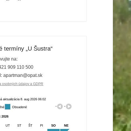
é termíny „U Šustra“
vujte na:
+421 909 110 500
: apartman@opat.sk
a osobných údajov a GDPR
á aktualizácia 8. aug 2026 06:02
ľné
Obsadené
t 2026
UT
ST
ŠT
PI
SO
NE