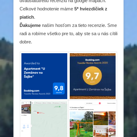
dvadsiatutretiu recenziu na google mapách.
Celkové hodnotenie máme
5* hviezdičiek z
piatich
.
Ďakujeme
našim hosťom za tieto recenzie. Sme
radi a robíme všetko pre to, aby ste sa u nás cítili
dobre.