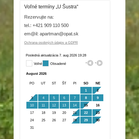
Voľné termíny „U Šustra“
Rezervujte na:
tel.: +421 909 110 500
em@il: apartman@opat.sk
Ochrana osobných údajov a GDPR
Posledná aktualizácia 7. aug 2026 19:28
Voľné
Obsadené
august 2026
PO
UT
ST
ŠT
PI
SO
NE
1
2
3
4
5
6
7
8
9
10
11
12
13
14
15
16
17
18
19
20
21
22
23
24
25
26
27
28
29
30
31