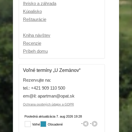
Ihrisko a záhrada
Kúpalisko
Reštaurácie
Kniha návštev
Recenzie
Príbeh domu
Voľné termíny „U Zemänov“
Rezervujte na:
tel.: +421 909 110 500
em@il: apartman@opat.sk
Ochrana osobných údajov a GDPR
Posledná aktualizácia 7. aug 2026 19:28
Voľné
Obsadené