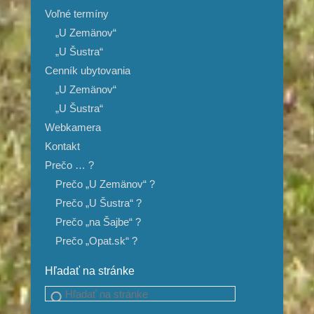
Voľné termíny
„U Zemänov“
„U Šustra“
Cenník ubytovania
„U Zemänov“
„U Šustra“
Webkamera
Kontakt
Prečo … ?
Prečo „U Zemänov“ ?
Prečo „U Šustra“ ?
Prečo „na Šajbe“ ?
Prečo „Opat.sk“ ?
Hľadať na stránke
Search