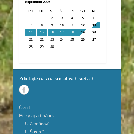
september 2026
PO
UT
ST
ŠT
PI
SO
NE
1
2
3
4
5
6
7
8
9
10
11
12
13
14
15
16
17
18
19
20
21
22
23
24
25
26
27
28
29
30
Zdieľajte nás na sociálnych sieťach
Úvod
Fotky apartmánov
„U Zemänov“
„U Šustra“