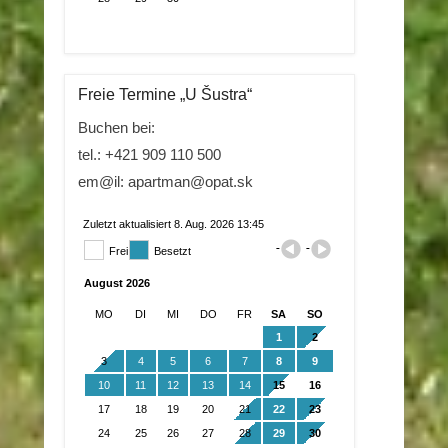
Freie Termine „U Šustra“
Buchen bei:
tel.: +421 909 110 500
em@il: apartman@opat.sk
Zuletzt aktualisiert 8. Aug. 2026 13:45
Frei
Besetzt
August 2026
MO
DI
MI
DO
FR
SA
SO
1
2
3
4
5
6
7
8
9
10
11
12
13
14
15
16
17
18
19
20
21
22
23
24
25
26
27
28
29
30