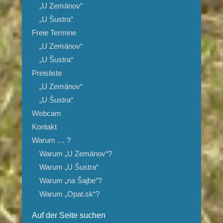
„U Zemänov“
„U Šustra“
Freie Termine
„U Zemänov“
„U Šustra“
Preisliste
„U Zemänov“
„U Šustra“
Webcam
Kontakt
Warum … ?
Warum „U Zemänov“?
Warum „U Šustra“
Warum „na Šajbe“?
Warum „Opat.sk“?
Auf der Seite suchen