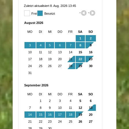
Zuletzt aktualisiert 8. Aug. 2026 13:45
Frei
Besetzt
August 2026
MO
DI
MI
DO
FR
SA
SO
1
2
3
4
5
6
7
8
9
10
11
12
13
14
15
16
17
18
19
20
21
22
23
24
25
26
27
28
29
30
31
September 2026
MO
DI
MI
DO
FR
SA
SO
1
2
3
4
5
6
7
8
9
10
11
12
13
14
15
16
17
18
19
20
21
22
23
24
25
26
27
28
29
30