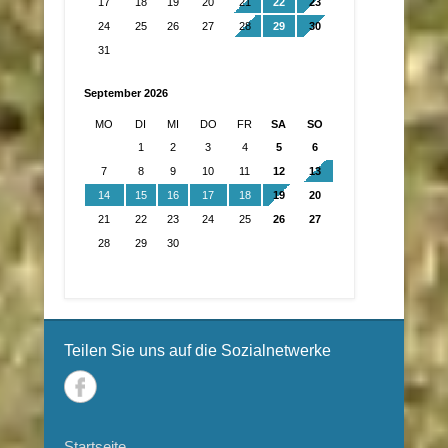
17
18
19
20
21
22
23
24
25
26
27
28
29
30
31
September 2026
MO
DI
MI
DO
FR
SA
SO
1
2
3
4
5
6
7
8
9
10
11
12
13
14
15
16
17
18
19
20
21
22
23
24
25
26
27
28
29
30
Teilen Sie uns auf die Sozialnetwerke
Startseite