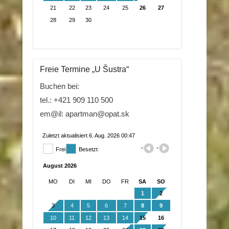
21
22
23
24
25
26
27
28
29
30
Freie Termine „U Šustra“
Buchen bei:
tel.: +421 909 110 500
em@il: apartman@opat.sk
Zuletzt aktualisiert 6. Aug. 2026 00:47
Frei
Besetzt
August 2026
MO
DI
MI
DO
FR
SA
SO
1
2
3
4
5
6
7
8
9
10
11
12
13
14
15
16