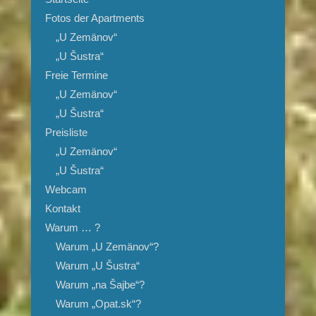
Fotos der Apartments
„U Zemänov“
„U Šustra“
Freie Termine
„U Zemänov“
„U Šustra“
Preisliste
„U Zemänov“
„U Šustra“
Webcam
Kontakt
Warum … ?
Warum „U Zemänov“?
Warum „U Šustra“
Warum „na Šajbe“?
Warum „Opat.sk“?