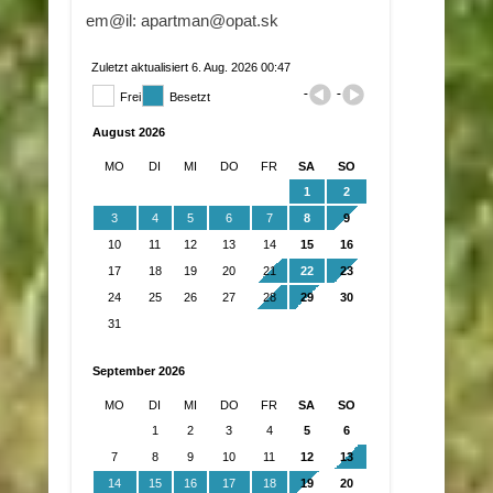
em@il: apartman@opat.sk
Zuletzt aktualisiert 6. Aug. 2026 00:47
Frei
Besetzt
August 2026
MO
DI
MI
DO
FR
SA
SO
1
2
3
4
5
6
7
8
9
10
11
12
13
14
15
16
17
18
19
20
21
22
23
24
25
26
27
28
29
30
31
September 2026
MO
DI
MI
DO
FR
SA
SO
1
2
3
4
5
6
7
8
9
10
11
12
13
14
15
16
17
18
19
20