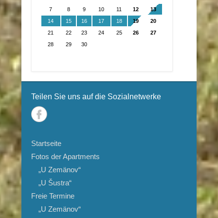
7
8
9
10
11
12
13
14
15
16
17
18
19
20
21
22
23
24
25
26
27
28
29
30
Teilen Sie uns auf die Sozialnetwerke
Startseite
Fotos der Apartments
„U Zemänov“
„U Šustra“
Freie Termine
„U Zemänov“