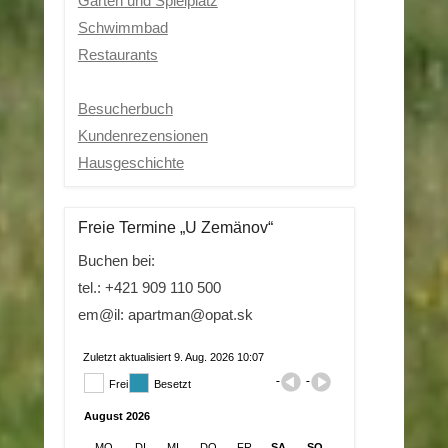
Garten und Spielplatz
Schwimmbad
Restaurants
Besucherbuch
Kundenrezensionen
Hausgeschichte
Freie Termine „U Zemänov“
Buchen bei:
tel.: +421 909 110 500
em@il: apartman@opat.sk
Zuletzt aktualisiert 9. Aug. 2026 10:07
Frei
Besetzt
August 2026
MO
DI
MI
DO
FR
SA
SO