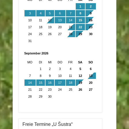
1
2
3
4
5
6
7
8
9
10
11
12
13
14
15
16
17
18
19
20
21
22
23
24
25
26
27
28
29
30
31
September 2026
MO
DI
MI
DO
FR
SA
SO
1
2
3
4
5
6
7
8
9
10
11
12
13
14
15
16
17
18
19
20
21
22
23
24
25
26
27
28
29
30
Freie Termine „U Šustra“