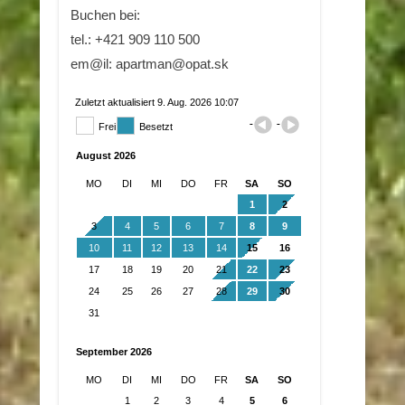
Buchen bei:
tel.: +421 909 110 500
em@il: apartman@opat.sk
Zuletzt aktualisiert 9. Aug. 2026 10:07
Frei
Besetzt
August 2026
MO
DI
MI
DO
FR
SA
SO
1
2
3
4
5
6
7
8
9
10
11
12
13
14
15
16
17
18
19
20
21
22
23
24
25
26
27
28
29
30
31
September 2026
MO
DI
MI
DO
FR
SA
SO
1
2
3
4
5
6